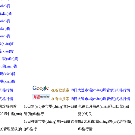
xiàn)貨
xiàn)貨
xiàn)貨
xiàn)貨
xiàn)貨
(xiàn)貨
(xiàn)貨
- 現(xiàn)貨
 現(xiàn)貨
現(xiàn)貨
現(xiàn)貨
ià)格行情
在谷歌搜索
19日大連市場(chǎng)焊管價(jià)格行情
ià)格行情
在有道搜索
19日大連市場(chǎng)焊管價(jià)格行情
司焊瓶鋼首
16日無(wú)錫市場(chǎng)無(wú)縫
包鋼11月份產(chǎn)品出口態(tài)
015中國(guó)
管價(jià)格行
勢(shì)良
13日柳州市場(chǎng)無(wú)縫管價
8日太原市場(chǎng)無(wú)縫管價(j
ng)管理星級(jí)
(jià)格行
ià)格行情