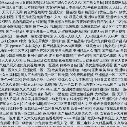
xxxxx
|
www黄在线观看
|
91精品国产99久久久久久久
|
国产熟女自拍
|
18禁免费网站
|
视
|
中国人妻导航
|
日本熟妇网站
|
美女AV网站
|
日本高清久久
|
午夜家庭影院
|
天天日日
|
间
|
天天干天天弄
|
黄色片视频网站
|
亚洲天堂一区在线
|
最新精品国产
|
黄色三级AV
|
搞黄
多多影视
|
丁香五月社区
|
免费黄色A
|
久久一级
|
秋霞在线
|
亚洲综合图区
|
亚洲AV永久
XBBB
|
尤物视频网站在线观看
|
亚洲视频在线观看
|
夜夜躁狠狠躁日日躁
|
成人二区
|
你
欧洲操逼视频
|
91狠狠
|
国产一级片视频
|
精品无码视频
|
无码日韩网站
|
最近的中文字幕
视频
|
国产一区2区
|
中文字幕第一页在线
|
水蜜桃视频网站
|
国产免费无码
|
国产内射视频
|
三区四区
|
一级a免做一级做a爱性韩国
|
人人看人人摸人人干人人操
|
亚洲AV无码片一区
|
少妇交换HD中文
|
老头在厨房添下面很舒服
|
国产精品第1页
|
毛片免费网站
|
国产乱码
第一页
|
japanese日本丰满少妇
|
国产精品美女www爽爽爽
|
一级黄色大片
|
熟女毛片
|
欧美
品电影一区二区三区
|
国产自产21区
|
欧美日批视频
|
亚洲精品久久酒店
|
国产精品xx
|
日韩
视频
|
少妇高潮视频
|
亚洲少妇性爱
|
老司机午夜影院
|
丁香色婷婷
|
国产真实伦露脸
|
天天
|
人人妻人人摸
|
日韩三级亚洲欧美激情
|
夜夜躁狠狠躁日日躁麻豆护士
|
国产男女无套
又粗又硬又猛的免费视频
|
欧美一区视频
|
婷婷综合色
|
国产美女主播在线观看
|
国产在
一区二区久久久
|
亚洲伦理一区二区
|
欧美最黄色性啪啪
|
18色av
|
亚洲 欧美 综合
|
亚洲综
放
|
久久福利网
|
黑人巨大精品欧美一区二区免费
|
99免费观看视频
|
亚洲精品一区二区三
亚洲色一区二区
|
婷婷综合另类小说色区
|
裸体久久女人亚洲精品
|
少妇又紧又深又湿又
久久久久新婚
|
一级av无码毛片免费
|
国产AV一卡二卡
|
性无码专区
|
wwwxxx国产
|
日韩
爱免费的视频
|
久久久久国产AV
|
91sex国产
|
亚洲另类激情综合偷自拍图
|
国产性色
|
一级
频免费
|
国产高清无码毛片
|
豪妇荡乳1一5潘金莲
|
亚洲激情综合网
|
尤物视频一区
|
天天干
看
|
成人片网址
|
办公室揉弄震动嗯～动态图
|
91在线视频国产
|
午夜成人亚洲理伦片在线
国产92久久久久
|
91在线小视频
|
精品一区二区无遮挡高潮大片
|
亚洲AV激情无码专区在
香蕉
|
91福利免费
|
日韩精品一区二区亚洲AV观看
|
欧美一区三区
|
亚洲精品在线观看视频
区三区四
|
黄色一区二区三区
|
色鬼网站
|
国产精品久久欧美久久一区
|
女女百合av大片
黄色一级片
|
国产又大又粗视频
|
色香蕉网站
|
www.精品
|
国产做受69高潮精品王
|
久久性
址免费看
|
中国一级特黄A片免费墙放
|
精品人伦一区二区三电影
|
久久精品美乳
|
久久综