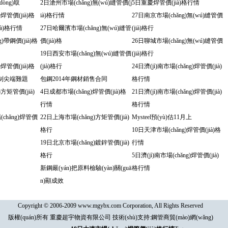
(dòng)取
2日滄州市場(chǎng)無(wú)縫管價(j
5日重慶焊管價(jià)格行情
焊管價(jià)格
ià)格行情
27日南京市場(chǎng)無(wú)縫管價
à)格行情
27日哈爾濱市場(chǎng)無(wú)縫管
(jià)格行
)帶鋼價(jià)格
價(jià)格
26日聊城市場(chǎng)無(wú)縫管價
19日西安市場(chǎng)無(wú)縫管價
(jià)格行
焊管價(jià)格
(jià)格行
24日濟(jì)南市場(chǎng)焊管價(jià)
制尖端難題
包鋼2014年鋼材銷售合同
格行情
方矩管價(jià)
4日成都市場(chǎng)焊管價(jià)格
21日濟(jì)南市場(chǎng)焊管價(jià)
行情
格行情
(chǎng)焊管價
22日上海市場(chǎng)方矩管價(jià)
Mysteel預(yù)估11月上
格行
10日天津市場(chǎng)焊管價(jià)格
19日北京市場(chǎng)鍍鋅管價(jià)
行情
格行
5日濟(jì)南市場(chǎng)焊管價(jià)
新鋼嚴(yán)把原料檢驗(yàn)關(guā
格行情
n)顯成效
Copyright © 2006-2009 www.mgybx.com Corporation, All Rights Reserved
版權(quán)所有 重慶超宇物資有限公司 技術(shù)支持:
鋼管商貿(mào)網(wǎng)