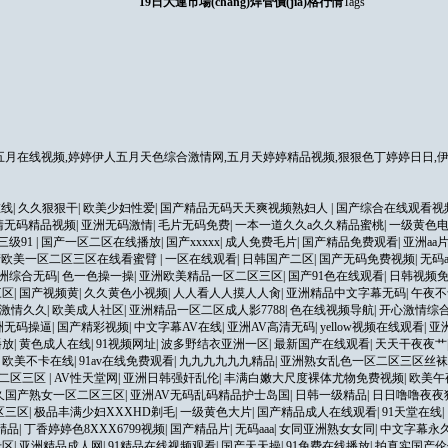
19日大連市場(chǎng)焊管價(jià)格行情
Tags
月在线视频,婷婷伊人五月天色综合激情网,五月天婷婷精品视频,狠狠色丁婷婷日日,伊
在线
|
久久狠狠干
|
欧美少妇性爱
|
国产精品无码天天爽视频熟妇人
|
国产综合在线观看视
清无码精品视频
|
亚洲无码激情
|
毛片无码免费
|
一本一道久久a久久精品蜜桃
|
一级黄色
三级91
|
国产一区二区在线播放
|
国产xxxxx
|
成人免费毛片
|
国产精品免费观看
|
亚洲aa
产欧美一区二区三区在线看蜜臂
|
一区在线观看
|
日韩国产二区
|
国产无码免费视频
|
无码
洲综合无码
|
色一色操一操
|
亚洲欧美精品一区二区三区
|
国产91色在线观看
|
日韩视频
三区
|
国产视频黄
|
久久黄色小视频
|
人人看人人摸人人肏
|
亚洲精品中文字幕无码
|
午夜不
激情久久
|
欧美成人社区
|
亚洲精品一区二区成人影7788
|
色在线视频导航
|
开心激情综
洲无码操逼
|
国产精彩视频
|
中文字幕AV在线
|
亚洲AV高清无码
|
yellow视频在线观看
|
亚
播放
|
黄色成人在线
|
91视频网址
|
波多野结衣亚洲一区
|
最新国产在线观看
|
天天干夜夜艹
|
欧美不卡在线
|
91av在线免费观看
|
九九九九九九精品
|
亚洲熟女乱色一区二区三区丝袜
区二区三区
|
AV性天堂网
|
亚洲日韩强奸乱伦
|
丰满白嫩大尺度裸体尤物免费视频
|
欧美午
久国产熟女一区二区三区
|
亚洲AV无码乱码精品护士岛国
|
日韩一级精品
|
日日噜噜夜夜
区三区
|
极品丰满少妇XXXHD剃毛
|
一级黄色大片
|
国产精品成人在线观看
|
91天堂在线
|
精品
|
丁香婷婷色8XXX6799视频
|
国产精品片
|
无码aaa
|
女同亚洲熟女女同
|
中文字幕永
专区
|
亚洲精品成人网
|
91精品在线视频观看
|
国产天天操
|
91免费在线播放
|
拍真实国产伦