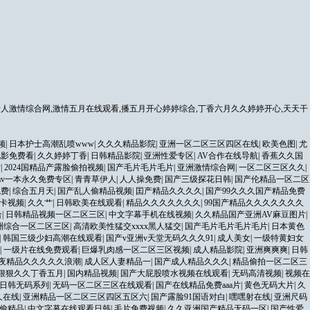
人激情综合网,激情五月在线观看,播五月开心婷婷综合,丁香六月久久婷婷开心,天天干
频
|
日本护士高潮乱喷www
|
久久久精品影院
|
亚洲一区二区三区四区在线
|
欧美色图
|
尤
电影免费看
|
久久婷婷丁香
|
日韩精品影院
|
亚洲性爱专区
|
AV合作在线导航
|
香蕉久久国
片
|
2024国精品产露脸偷拍视频
|
国产毛片毛片毛片
|
亚洲激情综合网
|
一区二区三区久久
|
av一本永久免费专区
|
青青草伊人
|
人人操免费
|
国产三级探花日韩
|
国产伦精品一区二区
免费
|
综合五月天
|
国产乱人偷精品视频
|
囯产精品久久久久
|
国产99久久久国产精品免费
卡视频
|
久久艹
|
日韩欧美在线观看
|
精品久久久久久久久
|
99国产精品久久久久久久久
合
|
日韩精品视频一区二区三区
|
中文字幕手机在线视频
|
久久精品国产亚洲AV麻豆图片
|
洲综合一区二区三区
|
高清欧美性猛交xxxx黑人猛交
|
国产毛片毛片毛片毛片
|
日本黄色
|
韩国三级少妇高潮在线观看
|
国产v亚洲v天堂无码久久久91
|
成人美女
|
一级特黄妇女
|
一级片在线免费观看
|
巨爆乳肉感一区二区三区视频
|
成人精品影院
|
亚洲爽爽爽
|
日韩
夜精品久久久久久浪潮
|
成人区人妻精品一
|
国产成人精品久久久
|
精品偷拍一区二区三
狠狠久久丁香五月
|
国内精品视频
|
国产大屁股喷水视频在线观看
|
无码高清视频
|
视频在
日韩无码系列
|
无码一区二区三区在线观看
|
国产在线精品免费aaa片
|
黄色无码大片
|
久
久在线
|
亚洲精品一区二区三区四区五区六
|
国产露脸91国语对白
|
嘿嘿射在线
|
亚洲尺码
偷精品
|
中文字幕在线观看日韩
|
毛片免费视频
|
久久亚洲国产精品无码一区
|
国产性爱