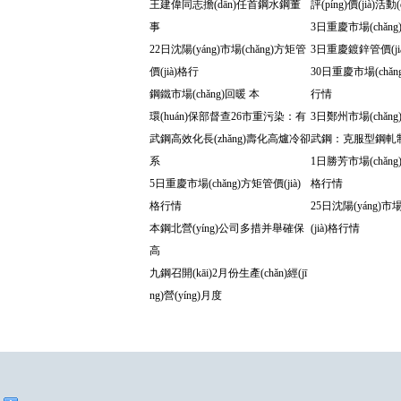
王建偉同志擔(dān)任首鋼水鋼董
評(píng)價(jià)活動
事
3日重慶市場(chǎng)
22日沈陽(yáng)市場(chǎng)方矩管
3日重慶鍍鋅管價(ji
價(jià)格行
30日重慶市場(chǎng
鋼鐵市場(chǎng)回暖 本
行情
環(huán)保部督查26市重污染：有
3日鄭州市場(chǎng)
武鋼高效化長(zhǎng)壽化高爐冷卻
武鋼：克服型鋼軋
系
1日勝芳市場(chǎng)
5日重慶市場(chǎng)方矩管價(jià)
格行情
格行情
25日沈陽(yáng)市場
本鋼北營(yíng)公司多措并舉確保
(jià)格行情
高
九鋼召開(kāi)2月份生產(chǎn)經(jī
ng)營(yíng)月度