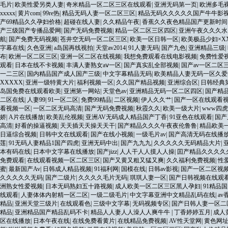
毛片
|
欧美性爱另类人妻
|
奇米精品一区二区三区在线观看
|
亚洲无码第一页
|
欧洲多毛裸体
xxxxx
|
黄片com
|
99re热
|
精品无码人妻一区二区三区
|
精品无码久久久久久国产牛牛影
产69精品久久孕妇价格
|
超碰在线人妻
|
久久精品午夜
|
香蕉久久夜色精品国产更新时
产三级国产专播品爱网
|
国产无码免费视频
|
精品一区二区三区四区
|
亚洲午夜久久久水
航
|
国产免费无码视频
|
苍井空无码一区二区三区
|
欧美一区日韩一区
|
欧美极品少妇×XX
字幕在线
|
久色亚洲
|
a岛国再线视拍
|
天堂av2014
|
91人妻无码
|
国产九色
|
亚洲精品三级
|
布
|
欧洲一区二区三区
|
亚洲一区二区在线视频
|
我想免费观看在线电影视频
|
免费性爱
观看
|
日本在线不卡视频
|
丰满人妻熟女aⅴ一区
|
国产真实乱全部视频
|
国产av一区二区
一二三区
|
国内精品国产成人国产三级
|
中文字幕精品无码
|
欧美精品人妻无码一区久爱
XXXXX
|
亚洲一级特黄大片
|
福利视频一区
|
久久国产精品视频
|
亚洲综合区
|
日韩经典
岛国免费在线观看欧美
|
亚洲第一网站
|
天堂色av
|
亚洲精品无码一区二区四区
|
国产精
二区在线
|
人妻99
|
91一区二区
|
免费99精品
|
二区视频
|
伊人久久艹
|
国产一区在线观看
看视频一区
|
一区二区无码高清
|
国产无码免费视频
|
秋霞久久
|
欧美一级大片
|
www四虎
娇
|
A片在线播放
|
欧美乱伦视频
|
亚洲AV无码成人精品国产丁香
|
91亚色在线观看
|
国产
高清
|
好看的操逼视频
|
天天插天天操天天干
|
国产精品久久久午夜夜伦鲁鲁
|
精品欧美
日逼综合视频
|
日韩中文在线观看
|
国产在线小视频
|
一级毛片av
|
国产高清无码在线播
莲
|
91无码人妻精品1国产四虎
|
亚洲无码中出
|
国产九九九
|
久久久久久无码精品大片
|
本有码在线
|
日本中文字幕在线播放
|
国产jizz
|
人人干人人摸人人操
|
囯产精品久久久久
免费观看
|
在线观看视频一区二区三区
|
国产又黄又粗又猛又爽
|
久久福利免费视频
|
性
蜜
|
最新国产Av
|
日韩成人精品视频
|
91福利网
|
国模在线
|
日韩av影视
|
国产一区二区视
久久久久久无码
|
国产二级片
|
久久久久毛片无码
|
琪琪人妻一区
|
国产日韩视频在线观
洲熟女性爱视频
|
日本无码熟妇五十路视频
|
成人欧美一区二区三区黑人孕妇
|
91精品
线观看
|
人妻体体内射精一区二区
|
一级二级毛片
|
中文字幕亚洲中文精品乱码在线
|
av
精品
|
亚洲天堂三级片
|
在线观看色
|
三级中文字幕
|
无码视频专区
|
国产日韩人妻一区二
精品
|
亚洲精品国产精品乱码不卡
|
精品人人妻人人澡人人爽牛牛
|
丁香婷婷五月
|
成人
区在线播放
|
日本午夜在线
|
在线免费看黄片
|
在线精品免费视频
|
AV性天堂网
|
黄色网