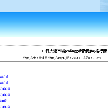
19日大連市場(chǎng)焊管價(jià)格行情
發(fā)布者：管理員 發(fā)布時(shí)間：2018-1-19閱讀：2129次
xiàn)貨
xiàn)貨
(xiàn)貨
(xiàn)貨
iàn)貨
(xiàn)貨