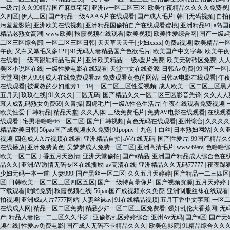
一级片
|
久久99精品国产麻豆宅宅
|
亚洲iv一区二区三区
|
欧美午夜精品久久久久免费视
久四区
|
伊人三区
|
国产精品一级AAAA片在线观看
|
国产成人毛片
|
韩日无码视频
|
自拍
污羞羞影院
|
亚洲欧美在线视频
|
亚洲精品国偷拍自产在线观看蜜桃
|
亚洲精品91
|
a岛
精品老熟女高潮
|
www欧美
|
秋霞视频在线观看
|
欧美视频
|
欧美性爱综合网
|
国产一级a
二区三区综合部
|
一区二区三区日韩
|
天天草天天干
|
少妇xxxx
|
免费a视频
|
欧美精品一
午夜
|
又白又嫩毛又多12P
|
91无码人妻精品国产色欲毛片
|
欧美国产中文字幕
|
欧美午夜
在线看
|
一级高跟鞋精品毛黄片
|
亚洲欧美精品
|
一级a爰片免费
|
欧美无砖砖区免费
|
人
美区小说区在线
|
一级性爱电影在线观看
|
天堂中文在线资源
|
日韩Av免费
|
99国产一区
|
天堂网
|
伊人999
|
成人在线免费观看av
|
免费观看黄色的网站
|
日韩av电影在线观看
|
午
在线观看
|
被调教的少妇雅芳1一19
|
一区二区三区性爱视频
|
成人欧美一区二区三区黑
五月天
|
玖玖在线
|
91久久久
|
二区无码
|
国产精品久久一区二区三区影音先锋
|
久久人人
幕人成乱码熟女免费69
|
久青操
|
四虎毛片
|
一级A性色生活片
|
午夜在线观看免费视频
|
欧美性爱 日韩精品
|
精品天堂
|
久久人体
|
三级免费毛片
|
免费AV电影在线观看
|
在线观
线观看
|
宅男噜噜噜66一区二区
|
国产日韩视频
|
黄色无码在线观看
|
亚州综合
|
久久久久
精品欧美日韩
|
56pao国产成视频永久免费
|
91popny丨九色丨白丝
|
日本熟妇网站
|
久久亚
视频
|
四色成人A片视频在线看
|
亚洲精品自拍
|
aV在线无码
|
国产性爱片
|
99国产精品
在线播放
|
亚洲免费黄色
|
吴梦梦成人免费一区二区
|
亚洲高清毛片
|
www.69av
|
色噜噜
欧美一区二区丁香五月天激情
|
亚洲天堂偷拍
|
国产a精品
|
亚洲国产精品成人综合色在
品久久
|
亚洲AV激情无码专区在线播放
|
av高清在线
|
亚洲精品久久无码77777
|
夜夜躁
少妇无码一本一道
|
人妻999
|
国产黑丝一区二区
|
久久五月天婷婷
|
国产精品一二三四区
区
|
日韩欧美一区二区三区四区五区
|
国产一级特黄录像片
|
国产视频资源
|
五月天婷婷
下载观看
|
啪啪免费
|
秋霞视频在线
|
56pao国产成视频永久免费
|
亚洲制服丝袜在线观看
拍视频
|
亚洲成a人片7777网站
|
人妻丝袜av
|
91在线精品视频
|
五月丁香中文字幕
|
一区
在线成人网
|
精品一区二区免费
|
精品少妇一区二区三区免费看
|
强奸乱伦大香蕉网
|
无
产
|
精品人妻伦一二三区久久斗罗
|
亚偷熟乱区婷婷综合
|
亚州Av无码
|
国产a区
|
国产无
频在线
|
性爱av免费电影
|
国产成人无码不卡精品久久久
|
欧美色影院
|
91精品综合久久