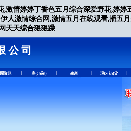
花,激情婷婷丁香色五月综合深爱野花,婷婷
,伊人激情综合网,激情五月在线观看,播五
合网天天综合狠狠躁
限公司
.
|
|
|
|
聞資訊
產(chǎn)
生產
現(xiàn)貸
品展示
(chǎn)設
資源
(shè)備