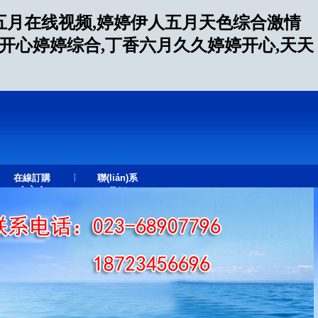
五月在线视频,婷婷伊人五月天色综合激情
月开心婷婷综合,丁香六月久久婷婷开心,天天
|
在線訂購
聯(lián)系
(gòu)
我們