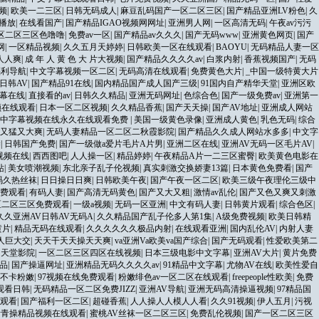
频
|
欧美一二三区
|
日韩无码成人
|
麻豆乱码国产一区二区三区
|
国产精品亚洲LV粉色
|
久
播放
|
在线看国产
|
国产精品IGAO视频网网址
|
亚洲男人网
|
一区高清无码
|
午夜av污污
区二区三区色噜噜
|
免费av一区
|
国产精品av久久久
|
国产无码www
|
亚洲黄色网页
|
国产
网
|
一区精品视频
|
久久五月天婷婷
|
日韩欧美一区在线观看
|
BAOYU
|
无码精品人妻一区
人人爽
|
成 年 人 黄 色 大 片大视频
|
国产精品久久久久av
|
白浆内射
|
香蕉视频国产
|
无码
福利导航
|
中文字幕视频一区二区
|
无码高清在线观看
|
免费黄色大片
|
_中国一级特黄大片
日韩AV
|
国产精品91在线
|
国内精品国产成人国产三级
|
91国内自产精华天堂
|
亚洲区欧
幕在线
|
直接看的av
|
日韩久久精品
|
亚洲无码网址
|
色综合色
|
国产一级免费av
|
亚洲第一
频在线观看
|
日本一区二区视频
|
久久精品香蕉
|
国产天天操
|
国产AV地址
|
亚洲成人网站
中字幕视频在线永久在线观看免费
|
美国一级黄色录像
|
亚洲成人黄色
|
乳色无码
|
综合
又猛又大爽
|
无码人妻精品一区二区二秋霞影院
|
国产精品久久成人网站水多多
|
中文字
禁
|
日韩国产免费
|
国产一级做a爱片毛片A片男
|
亚洲二区在线
|
亚洲AV无码一区毛片AV
|
视频在线
|
西西图吧
|
人人操一区
|
精品婷婷
|
午夜精品A片一二三区蜜臀
|
欧美黄色电影在
站
|
美女喷潮视频
|
东北亲子乱子伦视频
|
真实刺激交换娇妻13篇
|
日本黄色免费看
|
国产
码久热丝袜
|
日日操日日爽
|
日韩欧美午夜
|
国产午夜一区二区
|
欧美三级午夜理伦三级中
费观看
|
有码人妻
|
国产高清无码黄色
|
国产又大又粗
|
激情av乱伦
|
国产又色又爽又刺激
区二区三区免费观看
|
一级a视频
|
无码一区亚洲
|
中文有码人妻
|
日韩黄片观看
|
综合色区
|
久久亚洲AV日韩AV无码A
|
久久精品国产乱子伦多人第1集
|
A级免费视频
|
欧美日韩精
黄片
|
精品无码在线观看
|
久久久久久久极品内射
|
在线观看亚洲
|
国内乱伦AV
|
内射人妻
人巨大交
|
天天干天天操天天爽
|
va亚洲Va欧美va国产综合
|
国产无码观看
|
性爱欧美第二
洲天堂影院
|
一区二区三区四区在线视频
|
日本三级电影中文字幕
|
亚洲AV大片
|
黄片免费
精品
|
国产操逼网址
|
亚洲精品无码久久久久av
|
91精品中文字幕
|
尤物AV在线
|
欧美性爱自
久不卡粉嫩
|
97视频在线免费观看
|
粉嫩绯色av一区二区在线观看
|
freepeople性欧美
|
免费
观看日韩
|
无码精品一区二区免费JIZZ
|
亚洲AV导航
|
亚洲无码高清操逼视频
|
97精品国
费观看
|
国产福利一区二区
|
超碰香蕉
|
人人操人人模人人看
|
久久91视频
|
伊人五月
|
污视
青青操精品视频在线观看
|
蜜桃AV丝袜一区二区三区
|
免费乱伦视频
|
国产一区二区三区