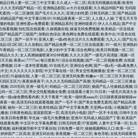
精品日韩人妻一区二区三中文字幕
|
久久成人一区二区
|
高清无码视频在线看
|
欧美性
久久久久无码国产精品一区
|
亚洲精品影院
|
av大片在线观看
|
久久精品99国产精
|
无码国
无遮挡
|
一区二区激情
|
国产毛片久久久久
|
亚洲少妇性爱
|
日韩无码第二页
|
国产精品国
无码精品国产精
|
中文字幕日韩AV
|
91精品夜夜夜一区二区
|
人人摸人人操
|
丁香五月天导
懂的电影
|
亚洲性爱av免费观看
|
亚洲精品系列
|
亚洲特级黄片
|
伊人久久精品
|
国产中文
在线看视频
|
怡红院在线观看
|
久操视频在线
|
操逼无码免费视频
|
欧美精品一区在线发
国产精品国产三级国产
|
加勒比色综合
|
黄色网址免费在线观看
|
欧美中出
|
91亚色在线
二区三区
|
国产一区不卡
|
亚洲人妻
|
一级a性色生活片久久免费观看
|
九九人人
|
国产乱伦
精品1区2区3区
|
久久加勒比
|
国产精品免费一区二区三区在线观看
|
AV一级片
|
亚洲熟妇
午夜精品一区二区三区电影
|
人妻少妇中文字幕
|
综合色网址
|
欧美日韩视频一区二区
|
精品久久久
|
女人高潮抽搐喷液30分钟视频
|
久久久久国产一级毛片高清版
|
视频一区
看天天操
|
夜夜av
|
77777av
|
每日更新AV
|
综合在线视频
|
国产一区二区视频免费
|
在线观
免费视频
|
日本一道本性爱视频
|
AV在线毛片
|
亚洲综合色网
|
国产一级a毛一级a看免费人
线中文
|
久久久久久久久影院
|
中文字幕在线一区
|
男女交性视频播放
|
亚洲一区二区三区
合社区
|
91超碰在线
|
人妻一区二区三区
|
亚洲无码免费
|
粉嫩av一区二区三区天美传媒
|
区四区五区六
|
夜夜操夜夜干
|
久久久久无码精品国产高潮
|
无码精品一区二区三区潘金
爽视频
|
2020无码
|
亚洲一级毛片
|
码精品一区二区三区四区
|
偷国产乱人伦偷精品视频
|
日
无码一区二区三区
|
男女交性配视频全免费
|
在线观看小黄片
|
91日本
|
一级毛片高清大全
a免一级a做免费线看内裤
|
天天干夜夜艹
|
欧美一级特黄aaaaa片
|
日日躁夜夜躁狠狠躁aⅴ
夜夜一操
|
高清无码在线观看视频
|
国产一毛不卡
|
国产美女免费无遮挡
|
国产精品高潮
观看
|
偷拍一区二区三区
|
欧美性精品
|
国产中文字幕免费
|
天堂网av在线
|
小视频国产
|
亚
线播放
|
日韩黄色精品
|
屁屁影院第一页
|
高清无码小电影
|
国产一区不卡在线
|
日韩中文在
|
欧美日韩免费看
|
学生妹一级毛片免费播放
|
亚洲AV无码成人精品国产丁香
|
欧美国产
在线观看免费
|
中文区中文字幕免费看
|
日韩无码性爱
|
97资源网
|
人妻中文字幕一区
|
乱伦
爱视频
|
福利视频导航中文字幕自拍
|
日韩免费一级片
|
操她视频网站入口
|
欧美一区二
合婷婷国产二区高清
|
亚洲五码在线
|
香蕉视频一区二区三区
|
春色导航
|
在线无码观看视