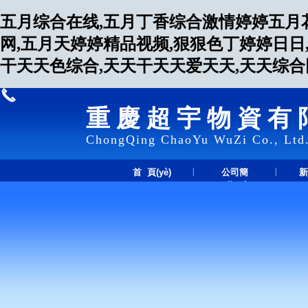
五月综合在线,五月丁香综合激情婷婷五月
网,五月天婷婷精品视频,狠狠色丁婷婷日日
干天天色综合,天天干天天爱天天,天天综
重慶超宇物資有
ChongQing ChaoYu WuZi Co., Ltd
|
|
首 頁(yè)
公司簡
新
(jiǎn)介