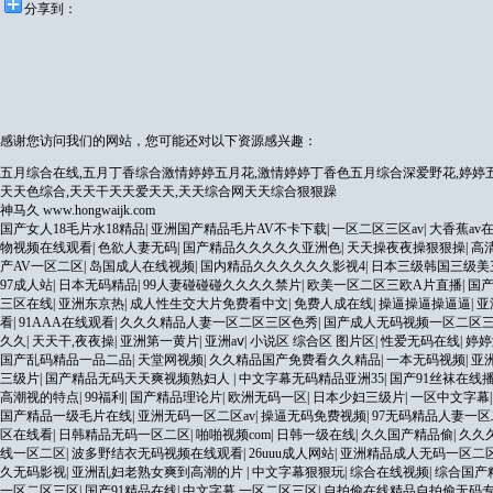
分享到：
感谢您访问我们的网站，您可能还对以下资源感兴趣：
五月综合在线,五月丁香综合激情婷婷五月花,激情婷婷丁香色五月综合深爱野花,婷婷五
天天色综合,天天干天天爱天天,天天综合网天天综合狠狠躁
神马久
www.hongwaijk.com
国产女人18毛片水18精品
|
亚洲国产精品毛片AV不卡下载
|
一区二区三区av
|
大香蕉av
物视频在线观看
|
色欲人妻无码
|
国产精品久久久久久亚洲色
|
天天操夜夜操狠狠操
|
高
产AV一区二区
|
岛国成人在线视频
|
国内精品久久久久久久影视4
|
日本三级韩国三级美
97成人站
|
日本无码精品
|
99人妻碰碰碰久久久久禁片
|
欧美一区二区三欧A片直播
|
国
三区在线
|
亚洲东京热
|
成人性生交大片免费看中文
|
免费人成在线
|
操逼操逼操逼逼
|
亚
看
|
91AAA在线观看
|
久久久精品人妻一区二区三区色秀
|
国产成人无码视频一区二区
久久
|
天天干,夜夜操
|
亚洲第一黄片
|
亚洲aⅴ
|
小说区 综合区 图片区
|
性爱无码在线
|
婷婷
国产乱码精品一品二品
|
天堂网视频
|
久久精品国产免费看久久精品
|
一本无码视频
|
亚
三级片
|
国产精品无码天天爽视频熟妇人
|
中文字幕无码精品亚洲35
|
国产91丝袜在线
高潮视的特点
|
99福利
|
国产精品理论片
|
欧洲无码一区
|
日本少妇三级片
|
一区中文字幕
国产精品一级毛片在线
|
亚洲无码一区二区av
|
操逼无码免费视频
|
97无码精品人妻一
区在线看
|
日韩精品无码一区二区
|
啪啪视频com
|
日韩一级在线
|
久久国产精品偷
|
久久
线一区二区
|
波多野结衣无码视频在线观看
|
26uuu成人网站
|
亚洲精品成人无码一区二
久无码影视
|
亚洲乱妇老熟女爽到高潮的片
|
中文字幕狠狠玩
|
综合在线视频
|
综合国产
一区二区三区
|
国产91精品在线
|
中文字幕 一区二区三区
|
自拍偷在线精品自拍偷无码