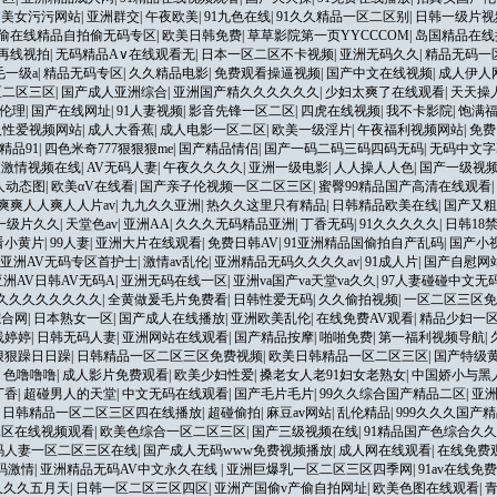
|
美女污污网站
|
亚洲群交
|
午夜欧美
|
91九色在线
|
91久久精品一区二区别
|
日韩一级片视
偷在线精品自拍偷无码专区
|
欧美日韩免费
|
草草影院第一页YYCCCOM
|
岛国精品在线
国再线视拍
|
无码精品A∨在线观看无
|
日本一区二区不卡视频
|
亚洲无码久久
|
精品无码一
毛一级a
|
精品无码专区
|
久久精品电影
|
免费观看操逼视频
|
国产中文在线视频
|
成人伊人
区二区三区
|
国产成人亚洲综合
|
亚洲国产精久久久久久久
|
少妇太爽了在线观看
|
天天操
伦理
|
国产在线网址
|
91人妻视频
|
影音先锋一区二区
|
四虎在线视频
|
我不卡影院
|
饱满
人性爱视频网站
|
成人大香蕉
|
成人电影一区二区
|
欧美一级淫片
|
午夜福利视频网站
|
免费
精品91
|
四色米奇777狠狠狠me
|
国产精品情侣
|
国产一码二码三码四码无码
|
无码中文字
夜激情视频在线
|
AV无码人妻
|
午夜久久久久
|
亚洲一级电影
|
人人操人人色
|
国产一级视
人动态图
|
欧美αV在线看
|
国产亲子伦视频一区二区三区
|
蜜臀99精品国产高清在线观看
|
爽爽人人爽人人片av
|
九九久久亚洲
|
热久久这里只有精品
|
日韩精品欧美在线
|
国产又粗
一级片久久
|
天堂色av
|
亚洲AA
|
久久久无码精品亚洲
|
丁香无码
|
91久久久久久
|
日韩18
看小黄片
|
99人妻
|
亚洲大片在线观看
|
免费日韩AV
|
91亚洲精品国偷拍自产乱码
|
国产小
亚洲AV无码专区首护士
|
激情av乱伦
|
亚洲精品无码久久久久av
|
91成人片
|
国产自慰网
洲AV日韩AV无码A
|
亚洲无码在线一区
|
亚洲va国产va天堂va久久
|
97人妻碰碰中文无
久久久久久久久久久
|
全黄做爰毛片免费看
|
日韩性爱无码
|
久久偷拍视频
|
一区二区三区免
综合网
|
日本熟女一区
|
国产成人在线播放
|
亚洲欧美乱伦
|
在线免费AV观看
|
精品少妇一
线婷婷
|
日韩无码人妻
|
亚洲网站在线观看
|
国产精品按摩
|
啪啪免费
|
第一福利视频导航
|
狠狠躁日日躁
|
日韩精品一区二区三区免费视频
|
欧美日韩精品一区二区三区
|
国产特级
|
色噜噜噜
|
成人影片免费观看
|
欧美少妇性爱
|
搡老女人老91妇女老熟女
|
中国娇小与黑
丁香
|
超碰男人的天堂
|
中文无码在线观看
|
国产毛片毛片
|
99久久综合国产精品二区
|
亚
|
日韩精品一区二区三区四在线播放
|
超碰偷拍
|
麻豆av网站
|
乱伦精品
|
999久久久国产
二区在线视频观看
|
欧美色综合一区二区三区
|
国产三级视频在线
|
91精品国产色综合久
码人妻一区二区三区在线
|
国产成人无码www免费视频播放
|
成人网在线观看
|
在线免费
码激情
|
亚洲精品无码AV中文永久在线
|
亚洲巨爆乳一区二区三区四季网
|
91av在线免
久久久五月天
|
日韩一区二区三区四区
|
亚洲产国偷v产偷自拍网址
|
欧美色图在线观看
|